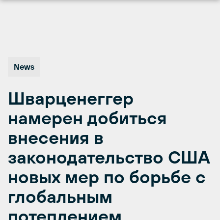
Перейти
к
содержимому
News
Шварценеггер
намерен добиться
внесения в
законодательство США
новых мер по борьбе с
глобальным
потеплением