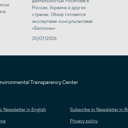
деятельностью Росатома в
иски
России, Украине и других
ата
странах. Обзор готовится
экспертами-консультантами
«Беллоны»
30/07/2026
Environmental Transparency Center
o Newsletter in English
Subscribe to Newsletter in R
ona
Privacy policy