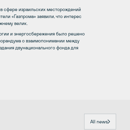
 в сфере израильских месторождений
тели «Газпрома» заявили, что интерес
жнему велик.
ргии и энергосбережения было решено
морандума о взаимопонимании между
оздания двунационального фонда для
All news