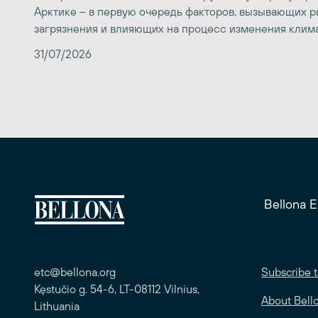
Арктике – в первую очередь факторов, вызывающих р
загрязнения и влияющих на процесс изменения клим
31/07/2026
Bellona 
etc@bellona.org
Subscribe t
Kęstučio g. 54-6, LT-08112 Vilnius,
About Bell
Lithuania