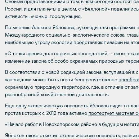
Своими представлениями о том, в чем сегодня состоят с
России, и для планеты в целом, с «Беллоной» поделилис
активисты, ученые, госслужащие.
По мнению Алексея Яблокова, руководителя программы п
Международного социально-экологического союза, главы
наибольшую угрозу экологии представляют аварии на ато
«С точки зрения долгосрочных последствий, – также сказ
изменение закона об особо охраняемых природных терри
В соответствии с новой редакцией закона, вступившей в си
заповедник может быть почти беспрепятственно
преобраз
охраняемую природную территорию, где, в отличие от за
разнообразной хозяйственной деятельности
.
Еще одну экологическую опасность Яблоков видит в план
против которых с 2012 года активно
протестует местная 
«Начало работ в Новохоперском районе в будущем негатив
Яблоков также отметил экологическую опасность, возни