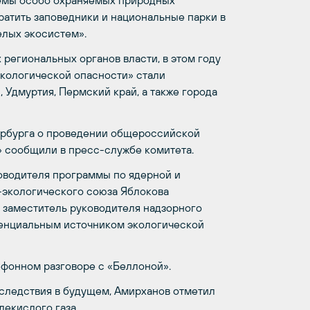
темы особо охраняемых природных
атить заповедники и национальные парки в
елых экосистем».
региональных органов власти, в этом году
экологической опасности» стали
 Удмуртия, Пермский край, а также города
ербурга о проведении общероссийской
» сообщили в пресс-службе комитета.
оводителя программы по ядерной и
экологического союза Яблокова
 заместитель руководителя надзорного
тенциальным источником экологической
ефонном разговоре с «Беллоной».
оследствия в будущем, Амирханов отметил
лекислого газа.