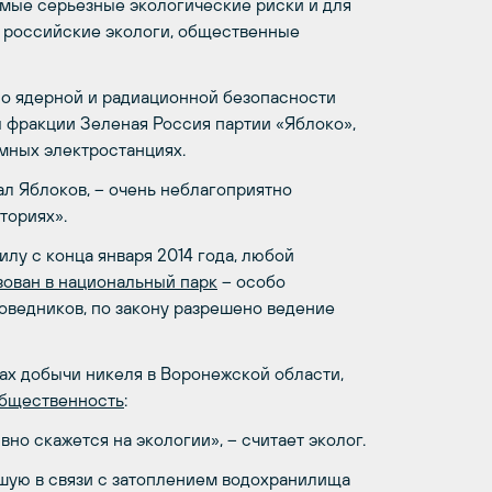
амые серьезные экологические риски и для
ь российские экологи, общественные
о ядерной и радиационной безопасности
 фракции Зеленая Россия партии «Яблоко»,
мных электростанциях.
ал Яблоков, – очень неблагоприятно
ториях».
лу с конца января 2014 года,
любой
ован в национальный парк
– особо
поведников, по закону разрешено ведение
ах добычи никеля в Воронежской области,
общественность
:
но скажется на экологии», – считает эколог.
кшую в связи с затоплением водохранилища