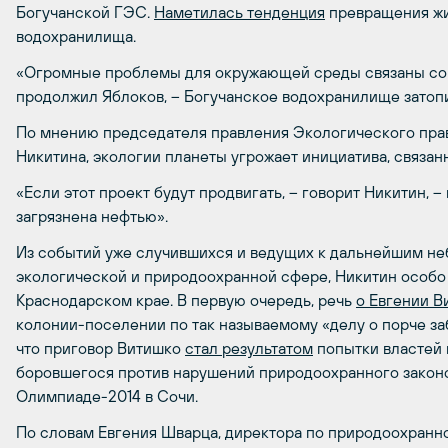
Богучанской ГЭС.
Наметилась тенденция
превращения жи
водохранилища.
«Огромные проблемы для окружающей среды связаны со 
продолжил Яблоков, – Богучанское водохранилище затопи
По мнению председателя правления Экологического пра
Никитина, экологии планеты угрожает инициатива, связан
«Если этот проект будут продвигать, – говорит Никитин, 
загрязнена нефтью».
Из событий уже случившихся и ведущих к дальнейшим н
экологической и природоохранной сфере, Никитин особ
Краснодарском крае. В первую очередь, речь
о Евгении В
колонии-поселении по так называемому «делу о порче за
что приговор Витишко
стал результатом
попытки властей 
боровшегося против нарушений природоохранного законо
Олимпиаде-2014 в Сочи.
По словам Евгения Шварца, директора по природоохранн