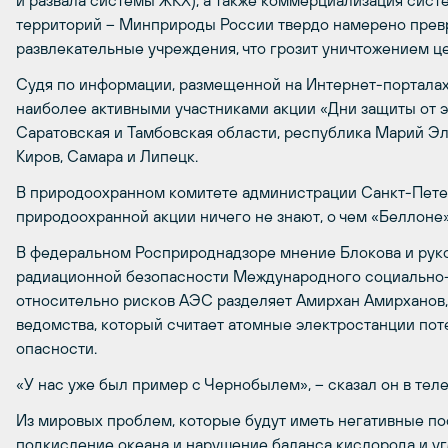
и развала системы ЖКХ); а также коммерциализация сис
территорий – Минприроды России твердо намерено превр
развлекательные учреждения, что грозит уничтожением ц
Судя по информации, размещенной на Интернет-порталах 
наиболее активными участниками акции «Дни защиты от 
Саратовская и Тамбовская области, республика Марий Эл,
Киров, Самара и Липецк.
В природоохранном комитете администрации Санкт-Пет
природоохранной акции ничего не знают, о чем «Беллоне
В федеральном Росприроднадзоре мнение Блокова и рук
радиационной безопасности Международного социально-
относительно рисков АЭС разделяет Амирхан Амирханов,
ведомства, который считает атомные электростанции по
опасности.
«У нас уже был пример с Чернобылем», – сказал он в тел
Из мировых проблем, которые будут иметь негативные п
подкисление океана и нарушение баланса кислорода и уг