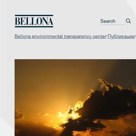
Перейти
к
содержимому
Bellona environmental transparency center
Публикации