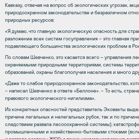
Кавказу, отвечая на вопрос об экологических угрозах, ак
природоохранном законодательстве и безразличном отно
природных ресурсов:
«Я думаю, что главную экологическую опасность для стр
разложение всех систем госуправления – это главная пр
подавляющего большинства экологических проблем в Ро
По словам Шевченко, это касается всего – управления л
охраняемыми природными территориями, системы терри
образований, охраны благополучия населения и много дру
«Даже то слабое природоохранное законодательство, кото
– написал Шевченко в ответе «Беллоне». – То есть, стра
правового экологического нигилизма».
Из конкретных опасностей представитель Эковахты выдел
причине легальных и нелегальных рубок, так и по причи
следствием развала лесооохранной системы); катастроф
промышленными и хозяйственно-бытовыми стоками (всл