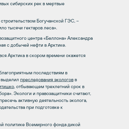
вых сибирских рек в мертвые
строительством Богучанской ГЭС, –
ло тысячи гектаров леса».
возащитного центра «Беллона» Александра
ная с добычей нефти в Арктике.
– вся Арктика в скором времени окажется
еблагоприятным последствиям в
о выделил
преследования экологов
в
итишко
, отбывающем трехлетний срок в
бора». Экологи и правозащитники считают,
пресечь активную деятельность эколога,
дательства при подготовке к
ой политике Всемирного фонда дикой