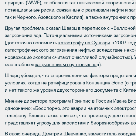
природы (WWF), «в области так называемой «коричнево­й
потенциаль­ные риски, связанные с разливами нефти и заг
так и Черного, Азовского и Каспия), а также внутренних­ п
Другая проблема, сказал Шварц в переписке с «Беллоной
загрязнени­я вод. Потенциальными источниками загрязнен
(достаточно вспомнить
катастрофу на Сунгари
в 2007 году
катастрофического загрязнен­ия нефтью вследствие
неко
норвежские экологи считают счастливой случайностью), У
масштабным
загрязнением грунтовых вод
).
Шварц убежден, что «перечисленные факторы представля
условиях, когда не ратифициро­вана
Конвенция Эспо
(о тр
и нет такого же уровня двухсторон­него документа с Китае
Мнение директора программ Гринпис в России Ивана Бло
однозначно: «Бесспорно, это аварии на атомных электрос
телефону. Блоков также считает, что происходящее в по
представляет угрозу для экосистем и биоразнообразия во
В свою очередь, Дмитрий Шевченко, заместитель коорди