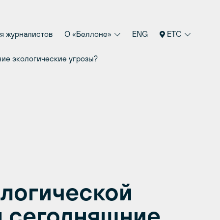
я журналистов
О «Беллоне»
ENG
ETC
ние экологические угрозы?
ологической
ы сегодняшние