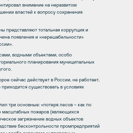
центировал внимание на неразвитом
шении властей к вопросу сохранения
аны представляют тотальная коррупция и
ичина появления и «нерешабельности»
ссии».
есами, водными объектами, особо
ториального планирования муниципальных
гого.
рое сейчас действует в России, не работает,
не приходится существовать в условиях
ил три основные: «потеря лесов – как по
не масштабных пожаров (являющихся
ическое загрязнение водных объектов
едствие бесконтрольности промпредприятий