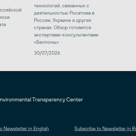
технологий, связанных с
оссийской
деятельностью Росатома в
иски
России, Украине и других
ата
странах. Обзор готовится
экспертами-консультантами
«Беллоны»
30/07/2026
Environmental Transparency Center
o Newsletter in English
Subscribe to Newsletter in R