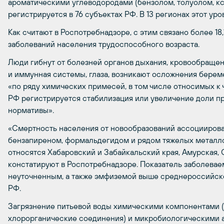
ароматическими углеводородами (бензолом, толуолом, к
регистрируется в 76 субъектах РФ. В 13 регионах этот уро
Как считают в Роспотребнадзоре, с этим связано более 18,
заболеваний населения трудоспособного возраста.
Люди гибнут от болезней органов дыхания, кровообращен
и иммунная системы, глаза, возникают осложнения береме
«по ряду химических примесей, в том числе относимых к 
РФ регистрируется стабилизация или увеличение доли 
нормативы».
«Смертность населения от новообразований ассоциирова
бензапиреном, формальдегидом и рядом тяжелых металло
относятся Хабаровский и Забайкальский края, Амурская, 
констатируют в Роспотребнадзоре. Показатель заболева
неуточненным, а также эмфиземой выше среднероссийско
РФ.
Загрязнение питьевой воды химическими компонентами (х
хлорорганические соединения) и микробиологическими а