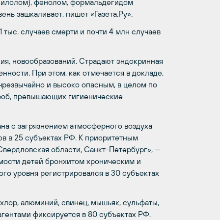
силолом), фенолом, формальдегидом
вень зашкаливает, пишет «Газета.Ру».
1 тыс. случаев смерти и почти 4 млн случаев
ия, новообразований. Страдают эндокринная
нности. При этом, как отмечается в докладе,
чрезвычайно и высоко опасным, в целом по
проб, превышающих гигиенические
на с загрязнением атмосферного воздуха
в в 25 субъектах РФ. К приоритетным
Свердловская области, Санкт-Петербург», —
емости детей бронхитом хроническим и
го уровня регистрировался в 30 субъектах
лор, алюминий, свинец, мышьяк, сульфаты,
гентами фиксируется в 80 субъектах РФ.