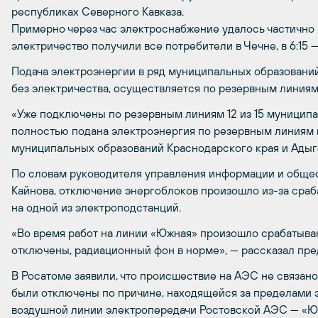
республиках Северного Кавказа.
Примерно через час электроснабжение удалось частично в
электричество получили все потребители в Чечне, в 6:15 —
Подача электроэнергии в ряд муниципальных образовани
без электричества, осуществляется по резервным линиям
«Уже подключены по резервным линиям 12 из 15 муниципа
полностью подана электроэнергия по резервным линиям 
муниципальных образований Краснодарского края и Адыге
По словам руководителя управления информации и обще
Кайнова, отключение энергоблоков произошло из-за сраб
на одной из электроподстанций.
«Во время работ на линии «Южная» произошло срабатыва
отключены, радиационный фон в норме», — рассказал пре
В Росатоме заявили, что происшествие на АЭС не связан
были отключены по причине, находящейся за пределами э
воздушной линии электропередачи Ростовской АЭС — «Ю