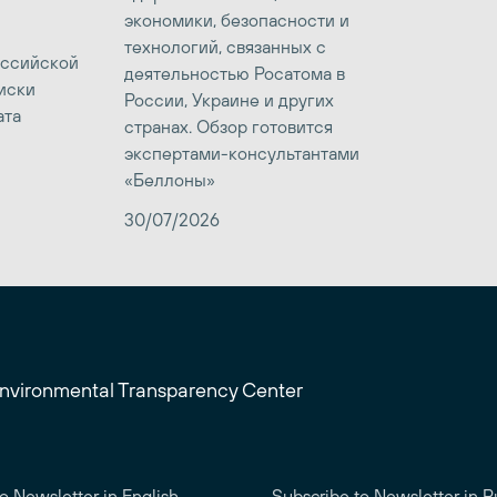
экономики, безопасности и
технологий, связанных с
оссийской
деятельностью Росатома в
иски
России, Украине и других
ата
странах. Обзор готовится
экспертами-консультантами
«Беллоны»
30/07/2026
Environmental Transparency Center
o Newsletter in English
Subscribe to Newsletter in R