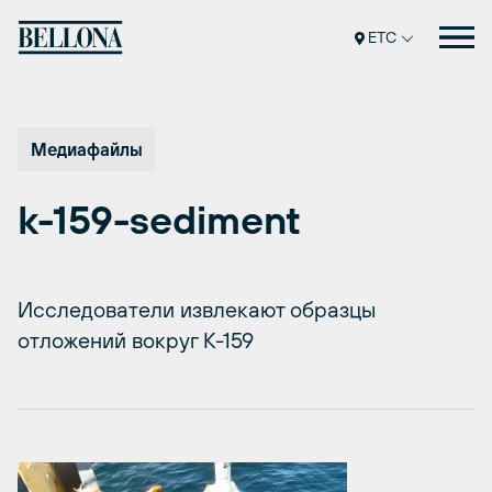
Перейти
к
ETC
содержимому
Медиафайлы
k-159-sediment
Исследователи извлекают образцы
отложений вокруг К-159