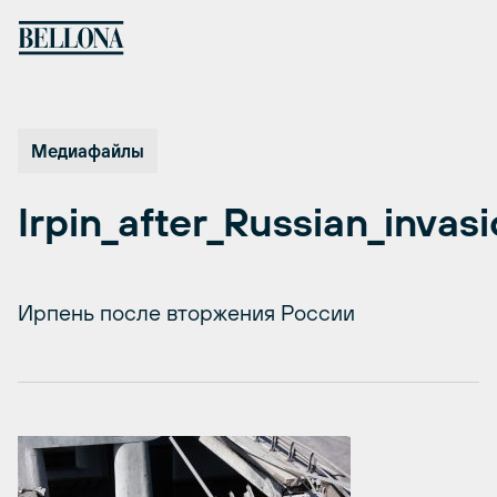
Перейти
к
содержимому
Медиафайлы
Irpin_after_Russian_invas
Ирпень после вторжения России