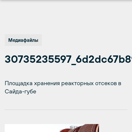
Перейти
к
содержимому
Медиафайлы
30735235597_6d2dc67b8
Площадка хранения реакторных отсеков в
Сайда-губе