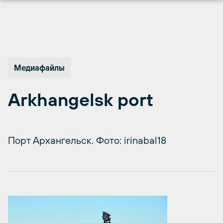
Перейти
к
содержимому
Медиафайлы
Arkhangelsk port
Порт Архангельск. Фото: irinabal18