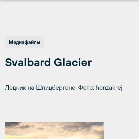
Перейти
к
содержимому
Медиафайлы
Svalbard Glacier
Ледник на Шпицбергене. Фото: honzakrej