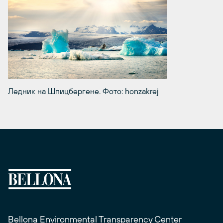
Ледник на Шпицбергене. Фото: honzakrej
Bellona Environmental Transparency Center